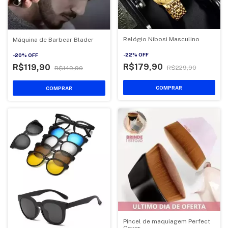
Relógio Nibosi Masculino
Máquina de Barbear Blader
-
22
%
OFF
-
20
%
OFF
R$179,90
R$119,90
R$229,90
R$149,90
COMPRAR
Pincel de maquiagem Perfect
Cover