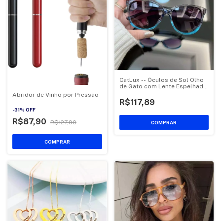
CatLux -- Óculos de Sol Olho
de Gato com Lente Espelhada
Antirreflexo
Abridor de Vinho por Pressão
R$117,89
-
31
%
OFF
R$87,90
R$127,90
COMPRAR
COMPRAR