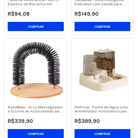
Faixa de Resistência FlexFit -
CaçaMiau - Bola Inteligente
Elástico de Borracha em
Interativa com Cauda para
Forma de 8 para Treinos
Gatos
Completos
R$94,08
R$149,90
COMPRAR
COMPRAR
AutoMiau - Arco Massageador
PetFlow - Fonte de Água com
e Escova de Autocuidado para
Alimentador Automático para
Gatos
Gatos
R$339,90
R$389,90