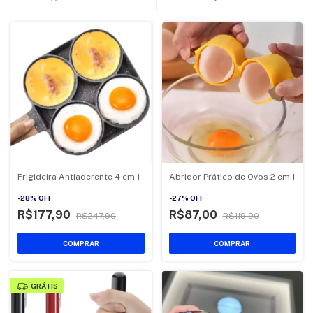
Frigideira Antiaderente 4 em 1
Abridor Prático de Ovos 2 em 1
-
28
%
OFF
-
27
%
OFF
R$177,90
R$87,00
R$247,90
R$119,90
COMPRAR
GRÁTIS