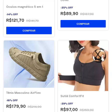
Óculos magnético 5 em 1
-
35
%
OFF
R$89,90
R$137,90
-
14
%
OFF
R$121,70
R$141,70
COMPRAR
COMPRAR
Tênis Masculino AirFlex
Sutiã ConfortFit
-
16
%
OFF
-
39
%
OFF
R$179,90
R$214,90
R$97,00
R$159,90